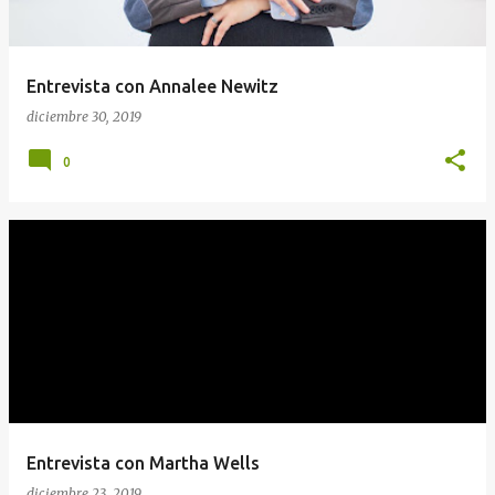
a
d
a
Entrevista con Annalee Newitz
s
diciembre 30, 2019
0
Entrevista con Martha Wells
diciembre 23, 2019