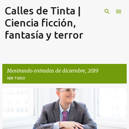
Calles de Tinta |
Ir al contenido principal
Ciencia ficción,
fantasía y terror
Mostrando entradas de diciembre, 2019
VER TODO
E
n
t
r