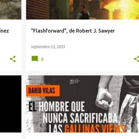
ínez
"Flashforward", de Robert J. Sawyer
septiembre 23, 2013
0
LIBROS
OTROS
TERROR