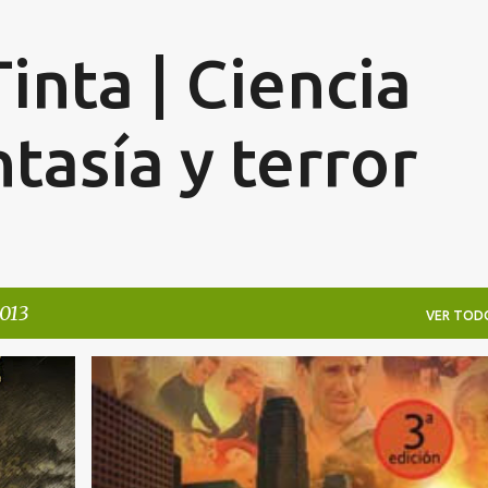
Ir al contenido principal
inta | Ciencia
ntasía y terror
013
VER TOD
CIENCIA FICCIÓN
LIBROS