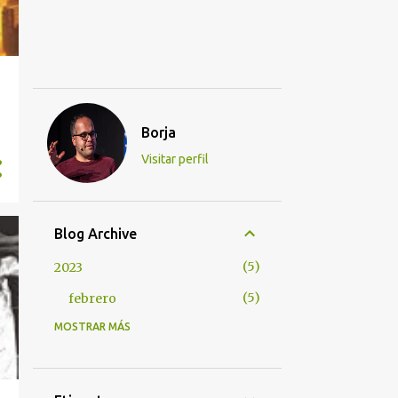
Borja
Visitar perfil
Blog Archive
5
2023
5
febrero
MOSTRAR MÁS
37
2022
7
diciembre
6
noviembre