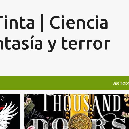
Ir al contenido principal
inta | Ciencia
ntasía y terror
VER TOD
FANTASÍA
LIBROS