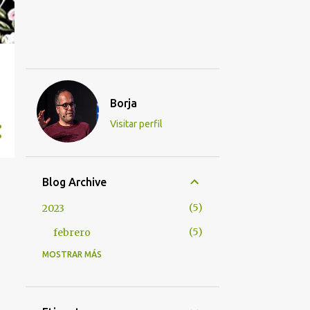
Borja
Visitar perfil
Blog Archive
5
2023
5
febrero
MOSTRAR MÁS
37
2022
7
diciembre
6
noviembre