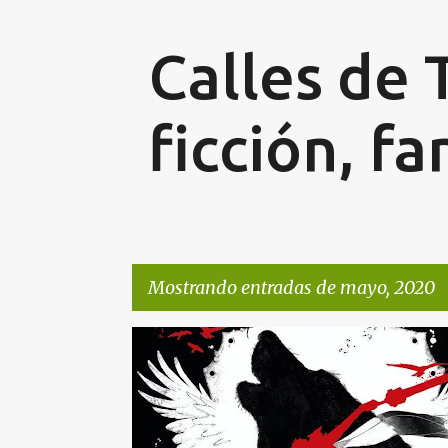
Calles de T
ficción, fa
Mostrando entradas de mayo, 2020
E
FANTASÍA
LIBROS
n
t
r