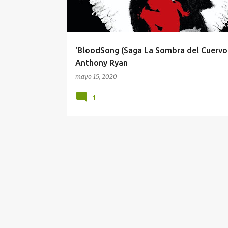
a
d
a
'BloodSong (Saga La Sombra del Cuervo 
s
Anthony Ryan
mayo 15, 2020
1