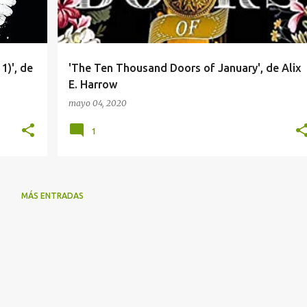
1)', de
'The Ten Thousand Doors of January', de Alix
E. Harrow
mayo 04, 2020
1
MÁS ENTRADAS