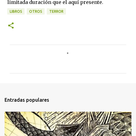
limitada duración que el aquí presente.
LIBROS
OTROS
TERROR
C
o
m
e
n
t
Entradas populares
a
r
i
o