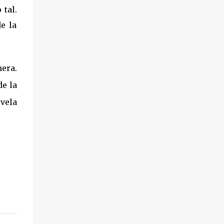
tal.
e la
era.
de la
vela