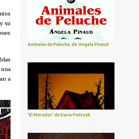
entos
y su
iones
Animales de Peluche, de 'Angela Pinaud
ldas
 una
van a
'El Morador' de Daria Pietrzak