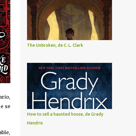
The Unbroken, de C. L. Clark
rio,
ue se
How to sell a haunted house, de Grady
Hendrix
ble,