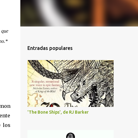
e que
no.*
Entradas populares
amon
'The Bone Ships', de RJ Barker
mente
 los