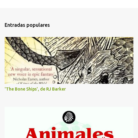
e
n
t
Entradas populares
a
r
i
o
s
'The Bone Ships', de RJ Barker