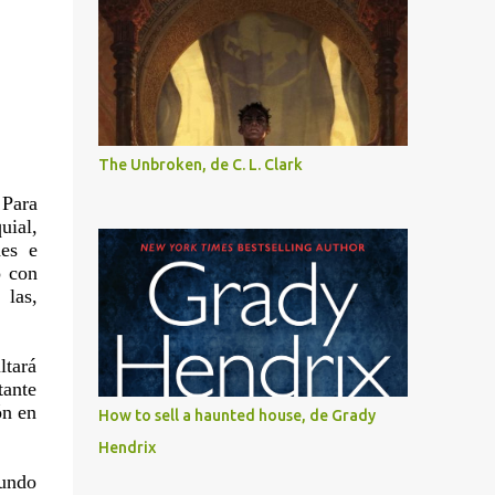
The Unbroken, de C. L. Clark
 Para
uial,
des e
o con
 las,
ltará
tante
ón en
How to sell a haunted house, de Grady
Hendrix
gundo