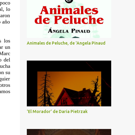
 poco
l, lo
taron
o año
s los
Animales de Peluche, de 'Angela Pinaud
ar un
 Marc
o del
lucha
on su
quier
otros
gamos
'El Morador' de Daria Pietrzak