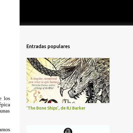
Entradas populares
e los
épica
'The Bone Ships', de RJ Barker
gunas
íamos