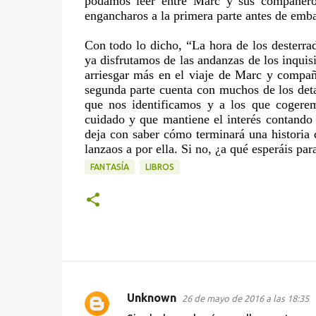
podamos leer entre Marc y sus compañeros
engancharos a la primera parte antes de emba
Con todo lo dicho, “La hora de los desterr
ya disfrutamos de las andanzas de los inquis
arriesgar más en el viaje de Marc y compañí
segunda parte cuenta con muchos de los detal
que nos identificamos y a los que cogerem
cuidado y que mantiene el interés contand
deja con saber cómo terminará una historia qu
lanzaos a por ella. Si no, ¿a qué esperáis pa
FANTASÍA
LIBROS
Unknown
26 de mayo de 2016 a las 18:35
C