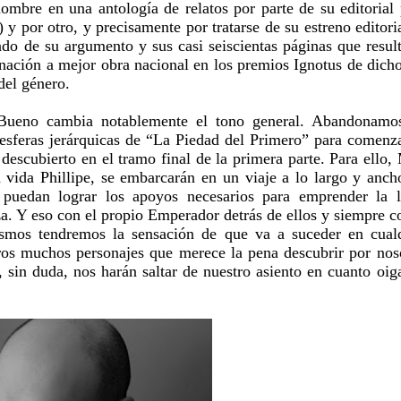
ombre en una antología de relatos por parte de su editorial
 y por otro, y precisamente por tratarse de su estreno editoria
ado de su argumento y sus casi seiscientas páginas que resul
nación a mejor obra nacional en los premios Ignotus de dich
del género.
Bueno cambia notablemente el tono general. Abandonamo
s esferas jerárquicas de “La Piedad del Primero” para comenz
 descubierto en el tramo final de la primera parte. Para ello,
vida Phillipe, se embarcarán en un viaje a lo largo y anch
puedan lograr los apoyos necesarios para emprender la 
za. Y eso con el propio Emperador detrás de ellos y siempre c
ismos tendremos la sensación de que va a suceder en cual
os muchos personajes que merece la pena descubrir por nos
 sin duda, nos harán saltar de nuestro asiento en cuanto oi