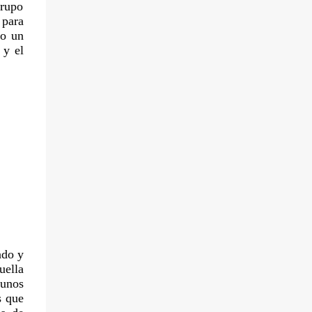
grupo
 para
do un
 y el
ado y
uella
gunos
s que