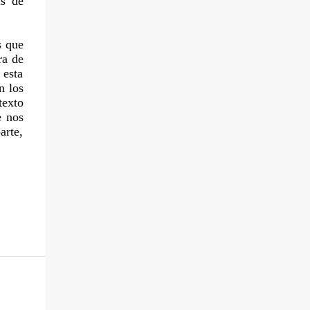
is de
s que
ra de
 esta
n los
texto
e nos
arte,