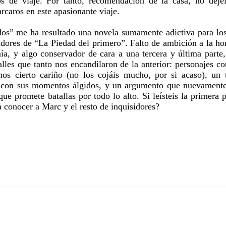
 de viaje. Por tanto, recomendación de la casa, no dejé
rcaros en este apasionante viaje.
ados” me ha resultado una novela sumamente adictiva para lo
idores de “La Piedad del primero”. Falto de ambición a la ho
a, y algo conservador de cara a una tercera y última parte,
les que tanto nos encandilaron de la anterior: personajes co
os cierto cariño (no los cojáis mucho, por si acaso), un 
o con sus momentos álgidos, y un argumento que nuevament
e promete batallas por todo lo alto. Si leísteis la primera p
ra conocer a Marc y el resto de inquisidores?