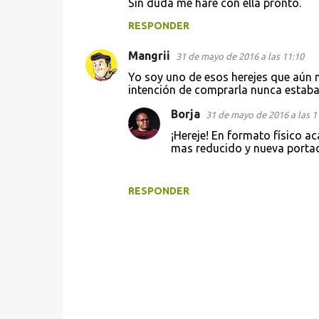
Sin duda me haré con ella pronto.
o
RESPONDER
m
e
Mangrii
31 de mayo de 2016 a las 11:10
n
Yo soy uno de esos herejes que aún no
t
intención de comprarla nunca estab
a
Borja
31 de mayo de 2016 a las 1
r
¡Hereje! En formato físico ac
mas reducido y nueva portada
i
o
s
RESPONDER