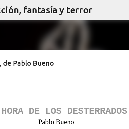
cción, fantasía y terror
Ir al contenido principal
, de Pablo Bueno
 HORA DE LOS DESTERRADOS
Pablo Bueno