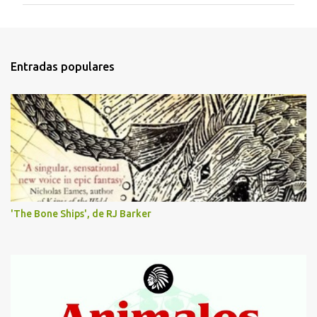
m
e
n
t
Entradas populares
a
r
i
o
s
'The Bone Ships', de RJ Barker