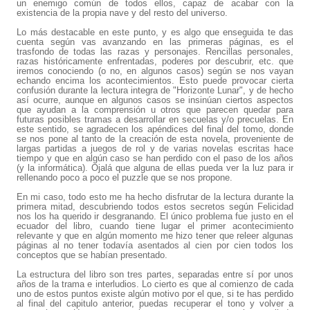
un enemigo común de todos ellos, capaz de acabar con la
existencia de la propia nave y del resto del universo.
Lo más destacable en este punto, y es algo que enseguida te das
cuenta según vas avanzando en las primeras páginas, es el
trasfondo de todas las razas y personajes. Rencillas personales,
razas históricamente enfrentadas, poderes por descubrir, etc. que
iremos conociendo (o no, en algunos casos) según se nos vayan
echando encima los acontecimientos. Esto puede provocar cierta
confusión durante la lectura integra de "Horizonte Lunar", y de hecho
así ocurre, aunque en algunos casos se insinúan ciertos aspectos
que ayudan a la comprensión u otros que parecen quedar para
futuras posibles tramas a desarrollar en secuelas y/o precuelas. En
este sentido, se agradecen los apéndices del final del tomo, donde
se nos pone al tanto de la creación de esta novela, proveniente de
largas partidas a juegos de rol y de varias novelas escritas hace
tiempo y que en algún caso se han perdido con el paso de los años
(y la informática). Ojalá que alguna de ellas pueda ver la luz para ir
rellenando poco a poco el puzzle que se nos propone.
En mi caso, todo esto me ha hecho disfrutar de la lectura durante la
primera mitad, descubriendo todos estos secretos según Felicidad
nos los ha querido ir desgranando. El único problema fue justo en el
ecuador del libro, cuando tiene lugar el primer acontecimiento
relevante y que en algún momento me hizo tener que releer algunas
páginas al no tener todavía asentados al cien por cien todos los
conceptos que se habían presentado.
La estructura del libro son tres partes, separadas entre sí por unos
años de la trama e interludios. Lo cierto es que al comienzo de cada
uno de estos puntos existe algún motivo por el que, si te has perdido
al final del capitulo anterior, puedas recuperar el tono y volver a