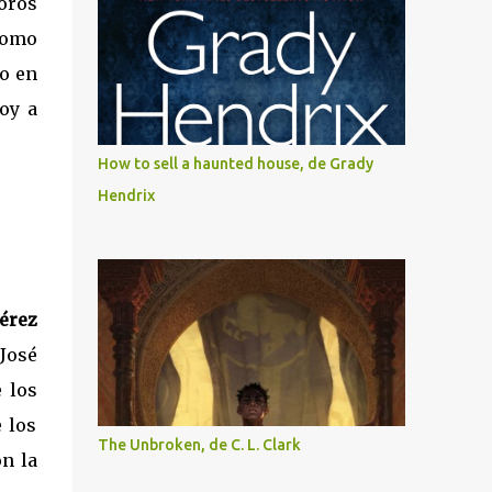
noros
como
ro en
oy a
How to sell a haunted house, de Grady
Hendrix
Pérez
 José
 los
 los
The Unbroken, de C. L. Clark
on la