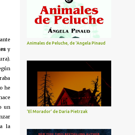
ante
Animales de Peluche, de 'Angela Pinaud
kes
y
ura).
egún
raba
no he
 hace
o un
'El Morador' de Daria Pietrzak
enzar
a la