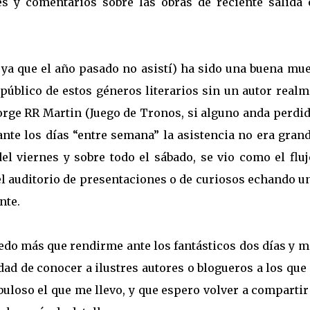
s y comentarios sobre las obras de reciente salida 
 ya que el año pasado no asistí) ha sido una buena mue
 público de estos géneros literarios sin un autor real
rge RR Martin (Juego de Tronos, si alguno anda perdido
ante los días “entre semana” la asistencia no era gran
el viernes y sobre todo el sábado, se vio como el fluj
del auditorio de presentaciones o de curiosos echando u
nte.
edo más que rendirme ante los fantásticos dos días y 
dad de conocer a ilustres autores o blogueros a los qu
loso el que me llevo, y que espero volver a compartir 