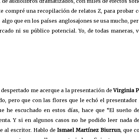
al de audiolibros dramatizados, con miles de efectos so
nte compré una recopilación de relatos Z, para probar 
es algo que en los países anglosajones se usa mucho, pe
ado ni su público potencial. Yo, de todas maneras, v
én despertado me acerque a la presentación de
Virginia 
do, pero que con las flores que le echó el presentador
e he escuchado en estos días, hace que “El sueño de
nta. Y si en algunos casos no he podido leer nada de
e al escritor. Hablo de
Ismael Martínez Biurrun
, que c