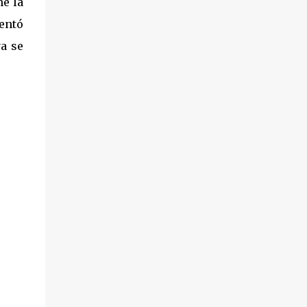
né la
entó
a se