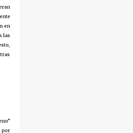
ieran
mente
on en
n las
esto,
 tras
ueno”
d por