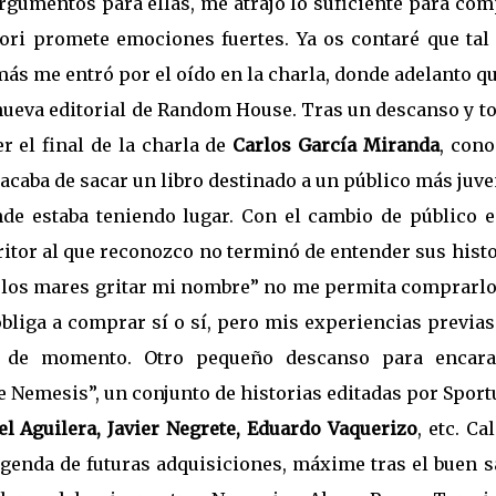
argumentos para ellas, me atrajo lo suficiente para co
ori promete emociones fuertes. Ya os contaré que tal 
 más me entró por el oído en la charla, donde adelanto q
 nueva editorial de Random House. Tras un descanso y 
r el final de la charla de
Carlos García Miranda
, cono
 acaba de sacar un libro destinado a un público más juve
de estaba teniendo lugar. Con el cambio de público e
critor al que reconozco no terminó de entender sus hist
a los mares gritar mi nombre” no me permita comprarlo 
 obliga a comprar sí o sí, pero mis experiencias previa
 de momento. Otro pequeño descanso para encara
e Nemesis”, un conjunto de historias editadas por Sport
l Aguilera, Javier Negrete, Eduardo Vaquerizo
, etc. Ca
genda de futuras adquisiciones, máxime tras el buen s