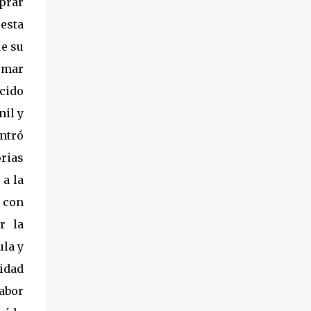
mprar
esta
ue su
tomar
cido
nil y
ntró
orias
a la
s con
r la
ula y
lidad
abor