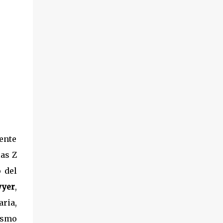
ente
las Z
o del
wyer
,
aria,
ismo