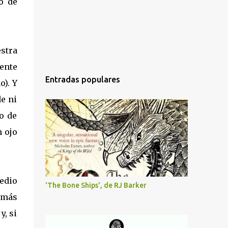
o de
stra
mente
Entradas populares
). Y
de ni
o de
n ojo
medio
'The Bone Ships', de RJ Barker
e más
y, si