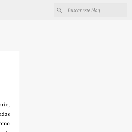
rio,
ndos
 como