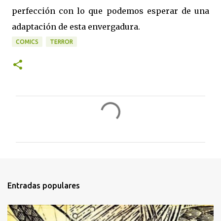
perfección con lo que podemos esperar de una
adaptación de esta envergadura.
COMICS
TERROR
C
o
m
e
n
t
Entradas populares
a
r