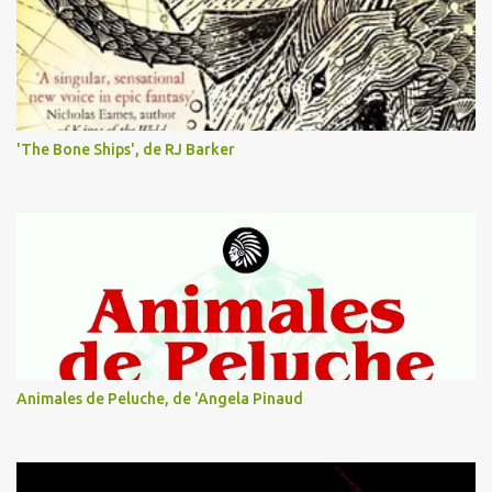
i
o
s
'The Bone Ships', de RJ Barker
Animales de Peluche, de 'Angela Pinaud