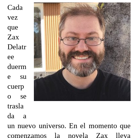
Cada
vez
que
Zax
Delatr
ee
duerm
e su
cuerp
o se
trasla
da a
un nuevo universo. En el momento que
comenzamos la novela Zax lleva