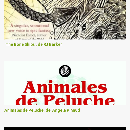
u
n
c
o
m
e
n
t
'The Bone Ships', de RJ Barker
a
r
i
o
Animales de Peluche, de 'Angela Pinaud