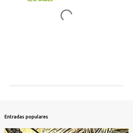
i
o
s
P
u
b
l
i
Entradas populares
c
a
r