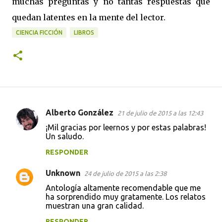
muchas preguntas y no tantas respuestas que
quedan latentes en la mente del lector.
CIENCIA FICCIÓN
LIBROS
Alberto González
21 de julio de 2015 a las 12:43
C
¡Mil gracias por leernos y por estas palabras!
o
Un saludo.
m
RESPONDER
e
Unknown
n
24 de julio de 2015 a las 2:38
t
Antología altamente recomendable que me
ha sorprendido muy gratamente. Los relatos
a
muestran una gran calidad.
r
RESPONDER