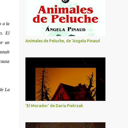
o a la
o. El
Animales de Peluche, de 'Angela Pinaud
por un
Jasnah
 causa
 de La
'El Morador' de Daria Pietrzak