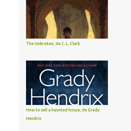
The Unbroken, de C. L. Clark
How to sell a haunted house, de Grady
Hendrix