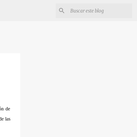
ón de
de las