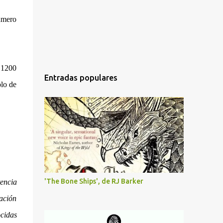
numero
 1200
Entradas populares
olo de
'The Bone Ships', de RJ Barker
encia
ción
cidas